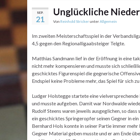
Unglückliche Nieder
SEP.
21
Von
Reinhold Stricker
unter
Allgemein
Im zweiten Meisterschaftsspiel in der Verbandslig
4,5 gegen den Regionalligaabsteiger Telgte.
Matthias Sandmann lief in der Eröffnung in eine ta
nicht mehr kompensieren und musste sich schließl
geschicktes Figurenspiel die gegnerische Offensive
Endspiel keine Probleme mehr, das Spiel für sich zu
Ludger Holstegge startete eine vielversprechend
und musste aufgeben. Damit war Nordwalde wieder 
Rudolf Steens waren jeweils ausgeglichen, so dass 
ein geschicktes Springeropfer seinen Gegner in ein
Bernhard Hols konnte in seiner Partie immer mehr D
Gegner Material geben musste und er am Ende über