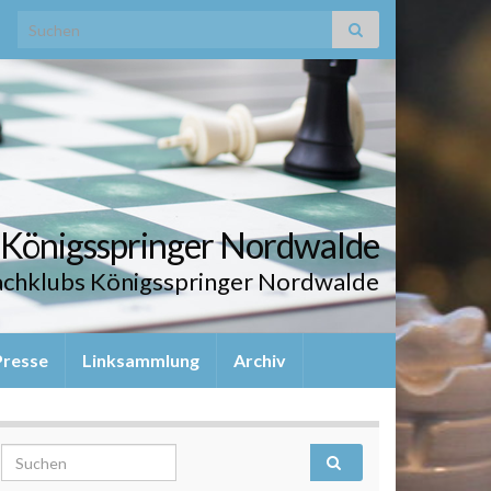
Search for:
 Königsspringer Nordwalde
hachklubs Königsspringer Nordwalde
Presse
Linksammlung
Archiv
Search for: